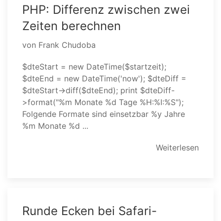
PHP: Differenz zwischen zwei
Zeiten berechnen
von Frank Chudoba
$dteStart = new DateTime($startzeit);
$dteEnd = new DateTime('now'); $dteDiff =
$dteStart->diff($dteEnd); print $dteDiff-
>format("%m Monate %d Tage %H:%I:%S");
Folgende Formate sind einsetzbar %y Jahre
%m Monate %d ...
Weiterlesen
Runde Ecken bei Safari-