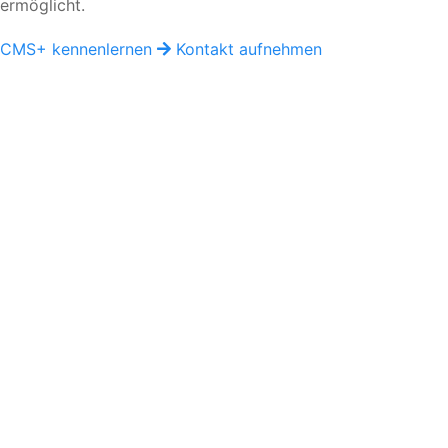
ermöglicht.
CMS+ kennenlernen
Kontakt aufnehmen
D
DIA/COM digital
Support & Developer Center
Dokumentationen, Anleitungen und Entwicklerwissen für
CMS+, shop+, carpet+ und moderne Webentwicklung.
support@diacom.digital
www.diacom.digital
Support
DIACOM CMS+
shop+
portal+
carpet+
Rechtliches