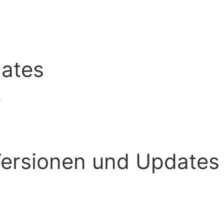
ates
s
rsionen und Updates