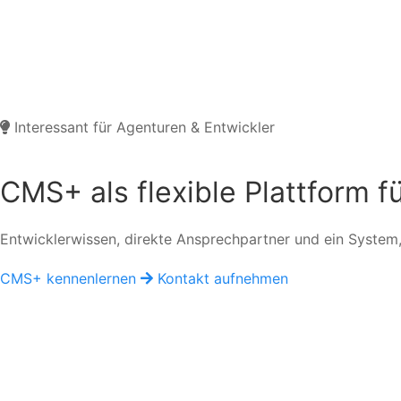
Interessant für Agenturen & Entwickler
CMS+ als flexible Plattform f
Entwicklerwissen, direkte Ansprechpartner und ein System, 
CMS+ kennenlernen
Kontakt aufnehmen
D
DIA/COM digital
Support & Developer Center
Dokumentationen, Anleitungen und Entwicklerwissen für 
support@diacom.digital
www.diacom.digital