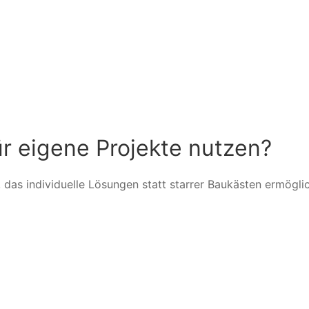
ür eigene Projekte nutzen?
das individuelle Lösungen statt starrer Baukästen ermöglic
CMS+, shop+, carpet+ und moderne Webentwicklung.