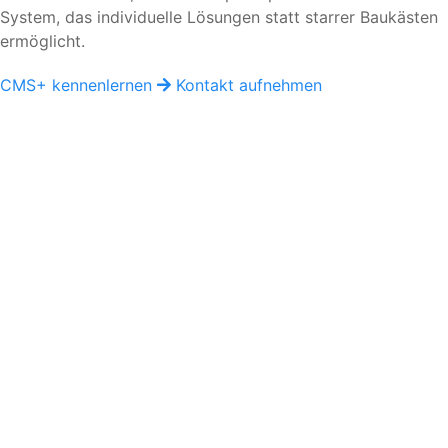
System, das individuelle Lösungen statt starrer Baukästen
ermöglicht.
CMS+ kennenlernen
Kontakt aufnehmen
D
DIA/COM digital
Support & Developer Center
Dokumentationen, Anleitungen und Entwicklerwissen für
CMS+, shop+, carpet+ und moderne Webentwicklung.
support@diacom.digital
www.diacom.digital
Support
DIACOM CMS+
shop+
portal+
carpet+