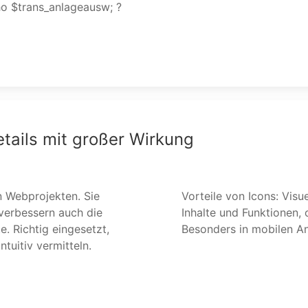
ho $trans_anlageausw; ?
etails mit großer Wirkung
n Webprojekten. Sie
iten den Nutzer durch
n verbessern auch die
 ist. Platzersparnis:
e. Richtig eingesetzt,
tuitiv vermitteln.