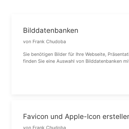
Bilddatenbanken
von Frank Chudoba
Sie benötigen Bilder für Ihre Webseite, Präsent
exklusiven aber dennoch hochwertigen Bildern.
finden Sie eine Auswahl von Bilddatenbanken mit
Favicon und Apple-Icon erstelle
von Frank Chudoba