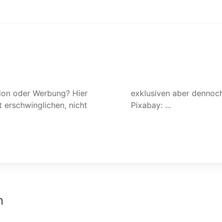
ation oder Werbung? Hier
 Pexels: www.pexels.com
 erschwinglichen, nicht
Pixabay: ...
n