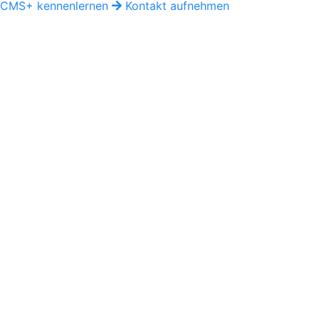
CMS+ kennenlernen
Kontakt aufnehmen
D
DIA/COM digital
Support & Developer Center
Dokumentationen, Anleitungen und Entwicklerwissen für 
support@diacom.digital
www.diacom.digital
Support
DIACOM CMS+
shop+
portal+
carpet+
Rechtliches
Kontakt
Impressum