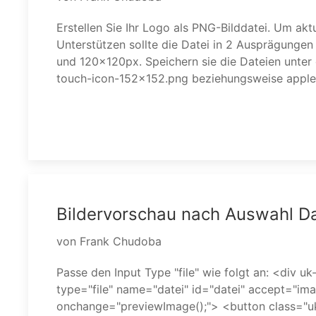
Erstellen Sie Ihr Logo als PNG-Bilddatei. Um akt
120x120.png und laden sie auf ihren Webspace in das 
Unterstützen sollte die Datei in 2 Ausprägungen
ihrer Webseite. Folgende Webseite mach
und 120x120px. Speichern sie die Dateien unter dem
touch-icon-152x152.png beziehungsweise apple-touch-icon-
Bildervorschau nach Auswahl Da
von Frank Chudoba
Passe den Input Type "file" wie folgt an: <div uk-form-custom> <input
></button> </div> <img id="preview"> Folgende Script sollte
type="file" name="datei" id="datei" accept="ima
vorangestellt werden. Achte darauf, dass dieses nicht bereits auf
onchange="previewImage();"> <button class="u