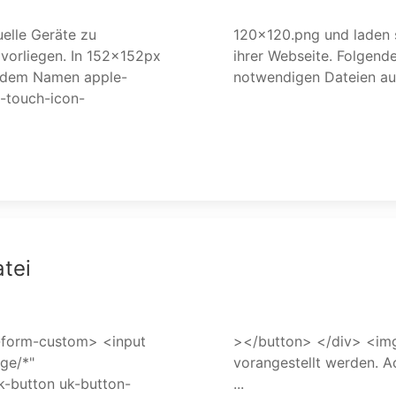
uelle Geräte zu
Stammverzeichnis
 vorliegen. In 152x152px
t die Erstellung der
 Namen apple-
tei
ge/*"
gerufen
k-button uk-button-
...