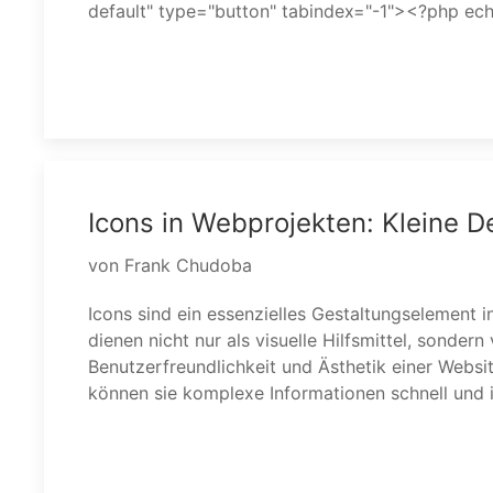
default" type="button" tabindex="-1"><?php ec
Icons in Webprojekten: Kleine D
von Frank Chudoba
Icons sind ein essenzielles Gestaltungselement i
Vorteile von Icons: Visuelle Unterstützung: Sie le
dienen nicht nur als visuelle Hilfsmittel, sonder
Inhalte und Funktionen, ohne dass viel Text nötig
Benutzerfreundlichkeit und Ästhetik einer Websit
können sie komplexe Informationen schnell und in